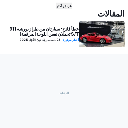
عرض أكثر
المقالات
خطأ فادح: سيارتان من طراز بورشه 911
S/T تحملان نفس اللوحة المرقمة!
أخبار موتور١
-
23 ديسمبر/كانون الأوّل 2025