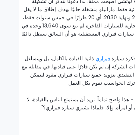
 لوتشي أصبحت مملة، لذا دعونا نتذكر أن تشكيلة
ية فقط. مارانيلو منشغلة حاليًا بهدف إطلاق ما لا يقل
عن أربع سيارات سنويًا بين عامي 2026 ونهاية 2030. أي 20 طرازًا في خمس سنوات فقط،
وهو عدد كبير بشكل غير معتاد لعلامة تجارية للسيارات الفاخرة لم تبع سوى 13,640 وحدة في
جميع سيارات فيراري المستقبلية هو أن السائق سيظل دائمًا
 فكرة سيارة
فيراري
ذاتية القيادة بالكامل، بل ويتساءل
شركة إن لم يكن قادرًا على قيادتها. في مقابلة مع
 التنفيذي بتزويد جميع سيارات فيراري مقود ليتمكن
ن ترك الحواسيب تقوم بكل العمل:
 هذا واضح تماماً. نريد أن يستمتع الناس بالقيادة، لا
 أو امرأة. وإلا، فلماذا تشتري سيارة فيراري؟"