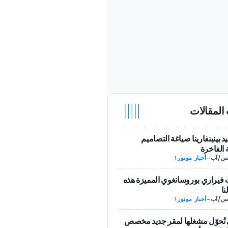
المقالات
د بينينفارينا صياغة التصاميم
ة الفاخرة
-
أخبار موتور١
فيراري بوروسانغوي المميزة هذه
ا
-
أخبار موتور١
 تُحوّل مشغلها لمقر جديد مخصص