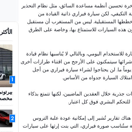
فاخرة تحسين أنظمة مساعدة السائق، مثل نظام التحذير
التكيفي، لكن سيارة فيراري ذاتية القيادة من
خططها المستقبلية. ليس من المستغرب أن مستقبل
ترون هذه السيارات للاستمتاع بها، وخاصة على الطرق
الأكثر 
للاستخدام اليومي، وبالتالي لا يُناسبها نظام قيادة
شرائها سيتمكنون على الأرجح من اقتناء طرازات أخرى
 يوماً ما. لن يحتاجوا لشراء سيارة فيراري من أجل
 امتلاك السيارة جدواه من الأساس.
1
بيرتون
 تغييرات جذرية خلال العقدين الماضيين، لكنها تتمتع بذكاء
مخصص ل
 للتحكم البشري فوق كل اعتبار.
ك تقارير تُشير إلى إمكانية عودة علبة التروس
2
رية ستُناسب صورة فيراري، التي بنت إرثها على سيارات