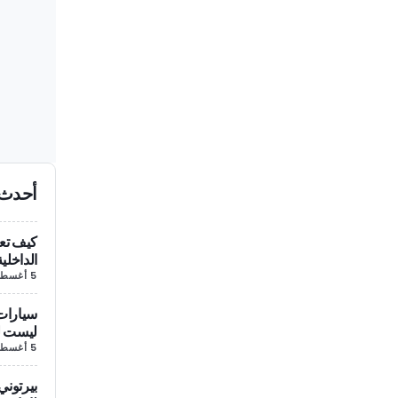
أحدث 
كيف تعي
الداخلي
5 أغسطس/آب
سيارات 
ليست لن
5 أغسطس/آب
بيرتوني