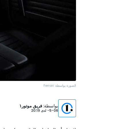
الصورة بواسطة:
Ferrari
بواسطة
:
فريق موتور١
5-06-
لدى
20:19