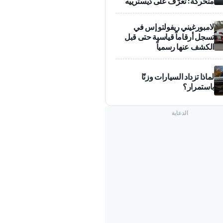
متحركة: تعرّف على ديسترييه
لامبورغيني ريفولتو إس في
تسجل أرقاماً قياسية حتى قبل
الكشف عنها رسمياً
لماذا تزداد السيارات وزنًا
باستمرار؟