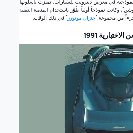
" سيارة نموذجية في معرض ديترويت للسيارات، تميزت بأسلوبها
"، وكانت نموذجاً أولياً طُوّر باستخدام المنصة التقنية
زءاً من مجموعة "
جنرال موتورز
" في ذلك الوقت.
ختبارية 1991