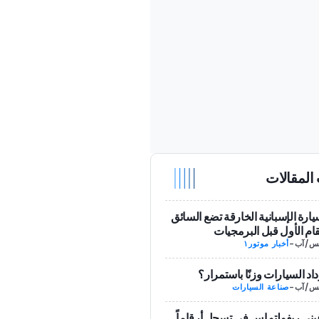
المقالات
يارة الإسبانية الخارقة تضع السائق
ام الأول قبل البرمجيات
-
أخبار موتور١
داد السيارات وزنًا باستمرار؟
-
صناعة السيارات
يني ريفولتو إس في تسجل أرقاماً