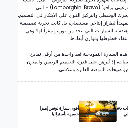
ستراتوس" (Lancia Stratos) و"لامبورغيني برافو" (Lamborghini Bravo) - التي
رك الوسطي والتركيز القوي على الابتكار في التصميم.
كن سيارة "إيموشن" (Emotion) تمهيداً لطراز إنتاجي مستقبلي، بل كانت تجربة تصميمية
سة السيارات التي تتخذ من تورينو مقراً لها؛ وهي
نقاء خطوطها وتوازن أبعادها.
ل هذه السيارة النموذجية تُعد واحدة من أرقى نماذج
يات، إذ تُبرهن على قدرة التصميم الرصين والمتزن
خبو صيحات الموضة العابرة وتتلاشى.
ستستخدم لوتس محركات V6
أقوى سيارة لوتس إميرا
حصرية لأستراليا