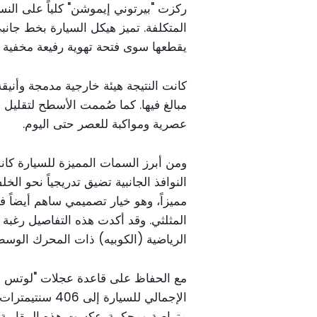
ركزت "بيرتوني إيموشن" كلياً على النسب
يقطعها سوى فتحة تهوية رفيعة مخفية أ
كانت النتيجة هيئة خارجية مدمجة وأنيق
مبالغ فيها. كما صُممت الأسطح لتقليل ال
عصرية ومواكبة للعصر حتى اليوم.
ومن أبرز السمات المميزة للسيارة كان
النوافذ الجانبية تضيق تدريجياً نحو الخل
مميزاً، وهو خيار تصميمي ساهم أيضاً 
المثلثي. وقد أكدت هذه التفاصيل رغبة
الرياضية (الكوبيه) ذات المحرك الوسط
الإجمالي للسيار
متراصة ومحكمة. عكست هذه المقاربة إ