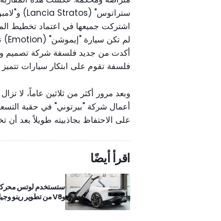
اشتركت جميعها في اعتماد تخطيط المح
لم ت
أكدت من جديد فلسفة شركة تصميم وهند
فلسفة تقوم على ابتكار سيارات تتميز ب
وبعد مرور أكثر من ثلاثين عاماً، لا تزا
أعمال شركة "بيرتوني" في حقبة التسعين
على الاحتفاظ بجاذبيته طويلاً بعد أن ت
اقرأ أيضًا
وV8 من تطوير رينو وجيلي