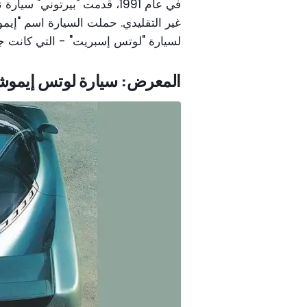
في عام 1991، قدمت "بيرتوني
غير التقليدي. حملت السيارة اسم "إيموشن
لسيارة "لوتس إسبريت" - التي كانت ج
المعرض: سيارة لوتس إيموشن الا