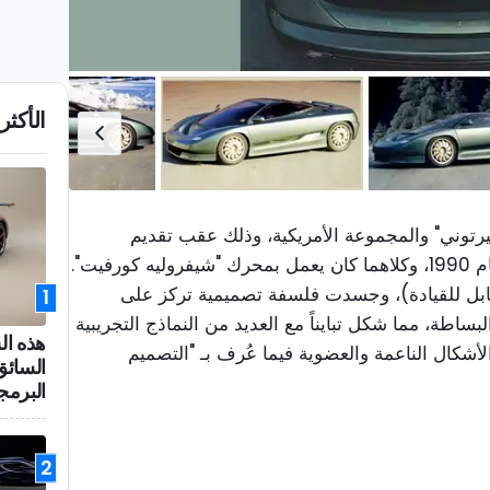
الأكثر 
بيرتوني" والمجموعة الأمريكية، وذلك عقب تقديم
نموذجي "رامارو"عام 1984 و"نيفولا" عام 1990، وكلاهما كان يعمل بمحرك "شيفروليه كورفيت".
ابل للقيادة)، وجسدت فلسفة تصميمية تركز على
1
بساطة، مما شكل تبايناً مع العديد من النماذج التجريبية
هذه ال
أشكال الناعمة والعضوية فيما عُرف بـ "التصميم
السائق
البرمج
2