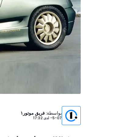
بواسطة
:
فريق موتور١
5-07-
لدى
17:32