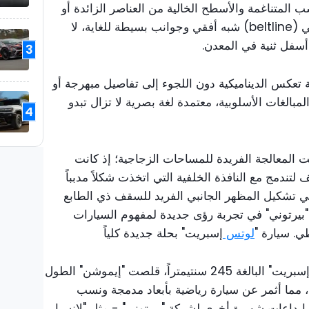
 المتناغمة والأسطح الخالية من العناصر الزائدة أو
المتكلفة. تميز هيكل السيارة بخط جانبي (beltline) شبه أفقي وجوانب بسيطة للغاية، لا
سفل ثنية في المعدن.
3
ة تعكس الديناميكية دون اللجوء إلى تفاصيل مبهرجة أو
مبالغات الأسلوبية، معتمدة لغة بصرية لا تزال تبدو
4
ت المعالجة الفريدة للمساحات الزجاجية؛ إذ كانت
ف لتندمج مع النافذة الخلفية التي اتخذت شكلاً مدبباً
في تشكيل المظهر الجانبي الفريد للسقف ذي الطابع
 "بيرتوني" في تجربة رؤى جديدة لمفهوم السيارات
ي. سيارة "
لوتس
إسبريت" بحلة جديدة كلياً
مع الحفاظ على قاعدة عجلات "لوتس إسبريت" البالغة 245 سنتيمتراً، قلصت "إيموشن" الطول
ة إلى 406 سنتيمترات، مما أثمر عن سيارة رياضية بأبعاد مدمجة ونسب
بداعات شهيرة أخرى لشركة "بيرتوني" - مثل "لانسيا