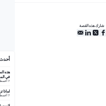
شارك هذه القصة
أحدث 
هذه الس
في المق
7 أغسطس/آب
لماذا تز
7 أغسطس/آب
لامبورغ