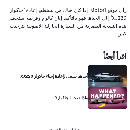
رأي موقع Motor1: إذا كان هناك من يستطيع إعادة "جاكوار
XJ220" إلى الحياة، فهو بالتأكيد إيان كالوم وفريقه. ستحظى
هذه النسخة العصرية من السيارة الخارقة الأيقونية بترحيب
كبير.
اقرأ أيضًأ
أحدهم يسعى لإعادة إحياء جاكوار XJ220
ماذا حدث لـ جاكوار؟