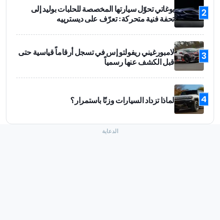
بوغاتي تحوّل سيارتها المخصصة للحلبات بوليد إلى
2
تحفة فنية متحركة: تعرّف على ديسترييه
لامبورغيني ريفولتو إس في تسجل أرقاماً قياسية حتى
3
قبل الكشف عنها رسمياً
4
لماذا تزداد السيارات وزنًا باستمرار؟