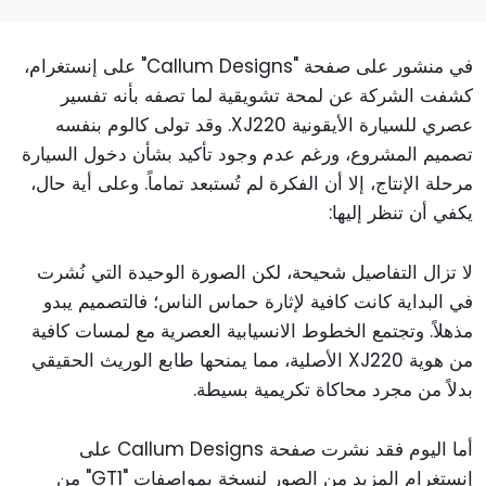
في منشور على صفحة "Callum Designs" على إنستغرام،
كشفت الشركة عن لمحة تشويقية لما تصفه بأنه تفسير
عصري للسيارة الأيقونية XJ220. وقد تولى كالوم بنفسه
تصميم المشروع، ورغم عدم وجود تأكيد بشأن دخول السيارة
مرحلة الإنتاج، إلا أن الفكرة لم تُستبعد تماماً. وعلى أية حال،
يكفي أن تنظر إليها:
لا تزال التفاصيل شحيحة، لكن الصورة الوحيدة التي نُشرت
في البداية كانت كافية لإثارة حماس الناس؛ فالتصميم يبدو
مذهلاً. وتجتمع الخطوط الانسيابية العصرية مع لمسات كافية
من هوية XJ220 الأصلية، مما يمنحها طابع الوريث الحقيقي
بدلاً من مجرد محاكاة تكريمية بسيطة.
أما اليوم فقد نشرت صفحة Callum Designs على
إنستغرام المزيد من الصور لنسخة بمواصفات "GT1" من