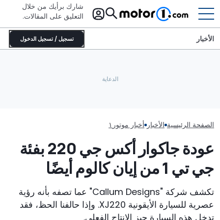
شارك برأيك من خلال
التعليق على المقالات.
الأخبار
تسجيل / تسجيل الدخول
سيارة خارقة بمحرك وسطي وقوة
هذه السيارة الإسبانية الخارقة تضع
700 حصان تدعي القدرة على
لامبورغيني ريفولتو
السائق في المقام الأول قبل
التفوق في التسارع على طراز زد أر
أرقاماً قياسية حتى ق
البرمجيات
1
رسمياً
الصفحة الرئيسية
الأخبار
أخبار موتور١
عودة جاكوار أكس جي 220 بفئة
جي تي 1 من إيان كالوم أيضًا
تكشف شركة "Callum Designs" عما تصفه بأنه رؤية
عصرية للسيارة الأيقونية XJ220. وإذا حالفنا الحظ، فقد
تدخل هذه السيارة حيز الإنتاج الفعلي.