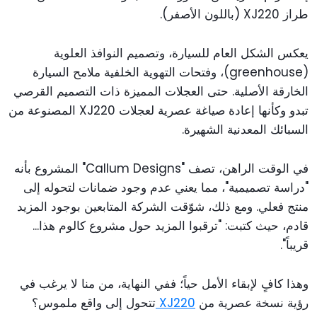
طراز XJ220 (باللون الأصفر).
يعكس الشكل العام للسيارة، وتصميم النوافذ العلوية
(greenhouse)، وفتحات التهوية الخلفية ملامح السيارة
الخارقة الأصلية. حتى العجلات المميزة ذات التصميم القرصي
تبدو وكأنها إعادة صياغة عصرية لعجلات XJ220 المصنوعة من
السبائك المعدنية الشهيرة.
في الوقت الراهن، تصف "Callum Designs" المشروع بأنه
"دراسة تصميمية"، مما يعني عدم وجود ضمانات لتحوله إلى
منتج فعلي. ومع ذلك، شوّقت الشركة المتابعين بوجود المزيد
قادم، حيث كتبت: "ترقبوا المزيد حول مشروع كالوم هذا...
قريباً".
وهذا كافٍ لإبقاء الأمل حياً؛ ففي النهاية، من منا لا يرغب في
رؤية نسخة عصرية من
XJ220
تتحول إلى واقع ملموس؟