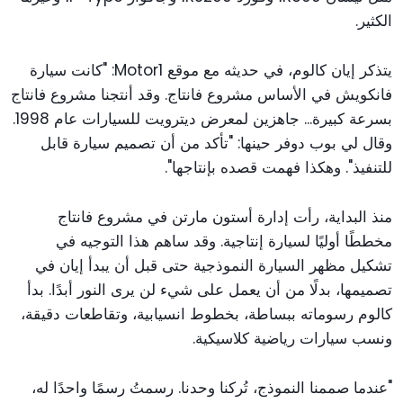
الكثير.
يتذكر إيان كالوم، في حديثه مع موقع Motor1: "كانت سيارة
فانكويش في الأساس مشروع فانتاج. وقد أنتجنا مشروع فانتاج
بسرعة كبيرة... جاهزين لمعرض ديترويت للسيارات عام 1998.
وقال لي بوب دوفر حينها: "تأكد من أن تصميم سيارة قابل
للتنفيذ". وهكذا فهمت قصده بإنتاجها".
منذ البداية، رأت إدارة أستون مارتن في مشروع فانتاج
مخططًا أوليًا لسيارة إنتاجية. وقد ساهم هذا التوجيه في
تشكيل مظهر السيارة النموذجية حتى قبل أن يبدأ إيان في
تصميمها، بدلًا من أن يعمل على شيء لن يرى النور أبدًا. بدأ
كالوم رسوماته ببساطة، بخطوط انسيابية، وتقاطعات دقيقة،
ونسب سيارات رياضية كلاسيكية.
"عندما صممنا النموذج، تُركنا وحدنا. رسمتُ رسمًا واحدًا له،