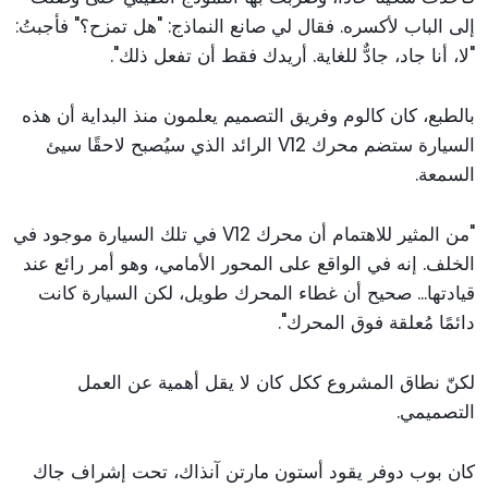
إلى الباب لأكسره. فقال لي صانع النماذج: "هل تمزح؟" فأجبتُ:
"لا، أنا جاد، جادٌّ للغاية. أريدك فقط أن تفعل ذلك".
بالطبع، كان كالوم وفريق التصميم يعلمون منذ البداية أن هذه
السيارة ستضم محرك V12 الرائد الذي سيُصبح لاحقًا سيئ
السمعة.
"من المثير للاهتمام أن محرك V12 في تلك السيارة موجود في
الخلف. إنه في الواقع على المحور الأمامي، وهو أمر رائع عند
قيادتها... صحيح أن غطاء المحرك طويل، لكن السيارة كانت
دائمًا مُعلقة فوق المحرك".
لكنّ نطاق المشروع ككل كان لا يقل أهمية عن العمل
التصميمي.
كان بوب دوفر يقود أستون مارتن آنذاك، تحت إشراف جاك