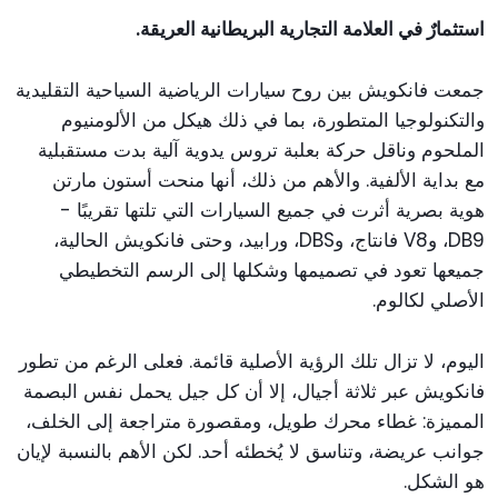
استثمارٌ في العلامة التجارية البريطانية العريقة.
جمعت فانكويش بين روح سيارات الرياضية السياحية التقليدية
والتكنولوجيا المتطورة، بما في ذلك هيكل من الألومنيوم
الملحوم وناقل حركة بعلبة تروس يدوية آلية بدت مستقبلية
مع بداية الألفية. والأهم من ذلك، أنها منحت أستون مارتن
هوية بصرية أثرت في جميع السيارات التي تلتها تقريبًا -
DB9، وV8 فانتاج، وDBS، ورابيد، وحتى فانكويش الحالية،
جميعها تعود في تصميمها وشكلها إلى الرسم التخطيطي
الأصلي لكالوم.
اليوم، لا تزال تلك الرؤية الأصلية قائمة. فعلى الرغم من تطور
فانكويش عبر ثلاثة أجيال، إلا أن كل جيل يحمل نفس البصمة
المميزة: غطاء محرك طويل، ومقصورة متراجعة إلى الخلف،
جوانب عريضة، وتناسق لا يُخطئه أحد. لكن الأهم بالنسبة لإيان
هو الشكل.