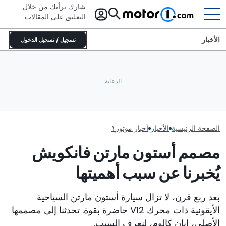
شارك برأيك من خلال
التعليق على المقالات.
الأخبار
تسجيل / تسجيل الدخول
هذه السيارة الإسبانية الخارقة تضع
لامبورغيني ريفولتو
السائق في المقام الأول قبل
أرقاماً قياسية حتى ق
البرمجيات
لماذا تزداد السيارات وزنًا باستمرار؟
رسمياً
الصفحة الرئيسية
الأخبار
أخبار موتور١
مصمم أستون مارتن فانكويش
يُخبرنا عن سبب أهميتها
بعد ربع قرن، لا تزال سيارة أستون مارتن السياحية
الأيقونية ذات محرك V12 حاضرة بقوة. تحدثنا إلى مصممها
الأصلي، إيان كالوم، لنعرف السبب.