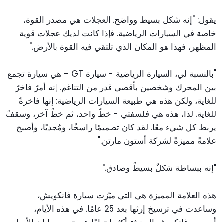
يقول: "إنه شكل بسيط وواضح. العجلات هي مصدر القوة،
خاصة في السيارات الرياضية. فإذا كانت لديك عجلات قوية
المظهر، فهذا هو المكان الذي تلتقي فيه القوة بالأرض."
"بالنسبة لي، السيارة الرياضية - سيارة GT - هي سيارة تجمع
بين المحرك وشخصين بأقصى قدر من التناغم. إنه أمرٌ فاخرٌ
للغاية، ولكن هذه هي طبيعة السيارات الرياضية: إنها فاخرةٌ
للغاية. لذا، هذه هي فلسفتي - خطٌ واحد، ثم خطٌ آخر، وسقفٌ
يربط كل شيء معًا. لقد كان تصميمًا راسخًا، ومُجديًا، وأصبح
علامةً مميزةً لشركة أستون مارتن."
"إنه ببساطة شكلٌ بسيطٌ وصادق."
هذه العلامة المميزة هي التي ميّزت سيارة فانكويش،
وساعدت في ترسيخ إرثها بعد 25 عامًا. في هذه الأيام،
أصبحت فانكويش الحديثة أكثر ابتعادًا عن تصميم إيان الأصلي