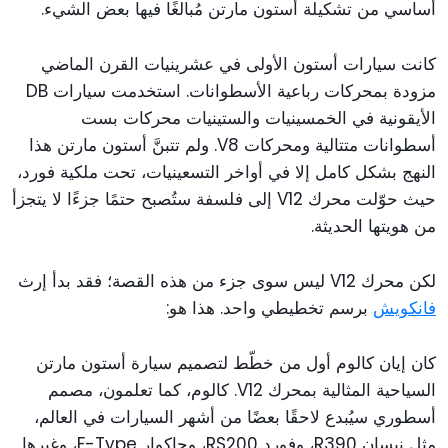
أساسي من تشكيلة أستون مارتن مُبالغًا فيها بعض الشيء.
كانت سيارات أستون الأولى في عشرينيات القرن الماضي
مزودة بمحركات رباعية الأسطوانات. استخدمت سيارات DB
الأيقونية في الخمسينيات والستينيات محركات بست
أسطوانات متتالية ومحركات V8. ولم تتبنَّ أستون مارتن هذا
النهج بشكل كامل إلا في أواخر التسعينيات، تحت ملكية فورد،
حيث حوّلت محرك V12 إلى فلسفة ستُصبح حتمًا جزءًا لا يتجزأ
من هويتها الحديثة.
لكن محرك V12 ليس سوى جزء من هذه القصة؛ فقد بدأ إرث
فانكويش
برسم تخطيطي واحد. هذا هو:
كان إيان كالوم أول من خطّط لتصميم سيارة أستون مارتن
السياحية المثالية بمحرك V12. كالوم، كما تعلمون، مصمم
أسطوري سيُبدع لاحقًا بعضًا من أشهر السيارات في العالم،
مثل نيسان R390، وفورد RS200، وجاكوار F-Type، وغيرها