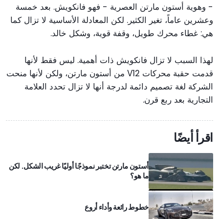
- وهوية أستون مارتن العصرية - فهو فانكويش. بعد خمسة
وعشرين عاماً، تغير الكثير. لكن المعادلة الأساسية لا تزال كما
هي: غطاء محرك طويل، وقفة قوية، وشكل خالد.
لهذا السبب لا تزال فانكويش ذات أهمية. ليس فقط لأنها
قدمت حقبة محركات V12 من أستون مارتن، ولكن لأنها منحت
الشركة لغة تصميم دائمة لدرجة أنها لا تزال تحدد العلامة
التجارية بعد ربع قرن.
اقرأ أيضًا
أستون مارتن تختبر نموذجًا أوليًا غريب الشكل. لكن
ما هو؟
خطوط رائعة وأداء أروع