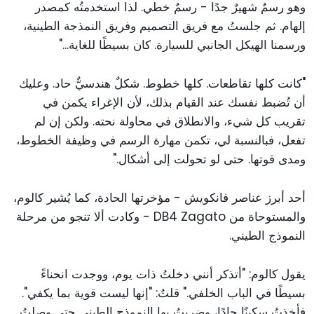
وهو رسمٌ شهيرٌ جدًا - رسمٌ خطي. لذا استخدمتُه كمصدر
إلهام. ثم جلستُ مع فريق التصميم وفريق النمذجة الطينية،
ورسمنا الهيكل الجانبي للسيارة. كان بسيطًا للغاية..."
"كانت كلها تقاطعات. كلها خطوط. شكلٌ هندسيٌّ حاد. وعليك
أن تُضبط نفسك عند القيام بذلك، لأن الإغراء يكمن في
تقريب كل شيء، والانطلاق في محاولة نحته. ولكن إن لم
تفعل، فبالنسبة لي، تكمن مهارة الرسم في وظيفة الخطوط،
ومدى قوتها. حتى لو تحولت إلى أشكال."
أحد أبرز عناصر فانكويش - مؤخرتها الحادة، كما يُشير كالوم،
والمستوحاة من DB4 Zagato - وكادت ألا تنجو من مرحلة
النموذج الطيني.
يقول كالوم: "أتذكر أنني دخلتُ ذات يوم، ووجدت انحناءً
بسيطًا في الباب الخلفي." قلتُ: "إنها ليست قوية بما يكفي".
فأخذتُ سكينًا حادًا، وضربتُ بها النموذج الطيني حتى وصلتُ