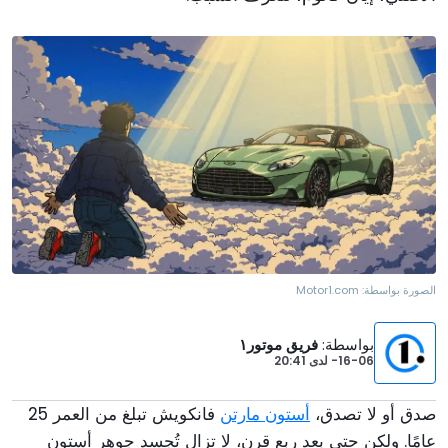
الصورة بواسطة:
Motor1.com
بواسطة
:
فريق موتور١
16-06-
لدى
20:41
صدق أو لا تصدق،
أستون مارتن
فانكويش تبلغ من العمر 25
عامًا. ولكن حتى بعد ربع قرن، لا تزال تُجسد جوهر أستون