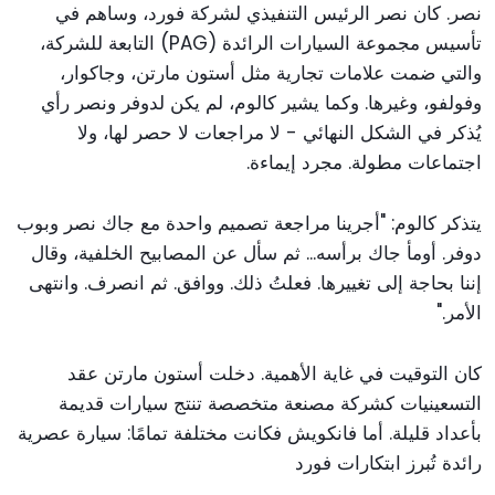
نصر. كان نصر الرئيس التنفيذي لشركة فورد، وساهم في
تأسيس مجموعة السيارات الرائدة (PAG) التابعة للشركة،
والتي ضمت علامات تجارية مثل أستون مارتن، وجاكوار،
وفولفو، وغيرها. وكما يشير كالوم، لم يكن لدوفر ونصر رأي
يُذكر في الشكل النهائي - لا مراجعات لا حصر لها، ولا
اجتماعات مطولة. مجرد إيماءة.
يتذكر كالوم: "أجرينا مراجعة تصميم واحدة مع جاك نصر وبوب
دوفر. أومأ جاك برأسه... ثم سأل عن المصابيح الخلفية، وقال
إننا بحاجة إلى تغييرها. فعلتُ ذلك. ووافق. ثم انصرف. وانتهى
الأمر."
كان التوقيت في غاية الأهمية. دخلت أستون مارتن عقد
التسعينيات كشركة مصنعة متخصصة تنتج سيارات قديمة
بأعداد قليلة. أما فانكويش فكانت مختلفة تمامًا: سيارة عصرية
رائدة تُبرز ابتكارات فورد