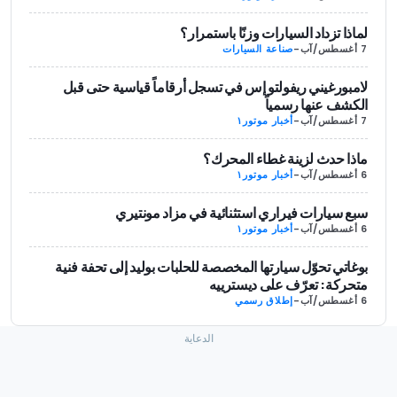
لماذا تزداد السيارات وزنًا باستمرار؟
7 أغسطس/آب
-
صناعة السيارات
لامبورغيني ريفولتو إس في تسجل أرقاماً قياسية حتى قبل
الكشف عنها رسمياً
7 أغسطس/آب
-
أخبار موتور١
ماذا حدث لزينة غطاء المحرك؟
6 أغسطس/آب
-
أخبار موتور١
سبع سيارات فيراري استثنائية في مزاد مونتيري
6 أغسطس/آب
-
أخبار موتور١
بوغاتي تحوّل سيارتها المخصصة للحلبات بوليد إلى تحفة فنية
متحركة: تعرّف على ديسترييه
6 أغسطس/آب
-
إطلاق رسمي