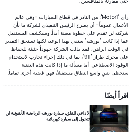
حتى مقارنةً بالمنافسين".
رأي "Motor1": من النادر في قطاع السيارات -وفي عالم
الأعمال عموماً- أن يصرح الرئيس التنفيذي لشركة ما بأن
شركته لن تقدم على خطوة معينة أبداً. وسيكشف المستقبل
عما إذا كانت "بورشه" ستفي بهذا الوعد، لكنها تستحق التقدير
في الوقت الراهن، فقد بذلت الشركة جهوداً حثيثة للحفاظ
على محرك طراز "911"، بما في ذلك إجراء تجارب لاستخدام
الوقود الاصطناعي. أما مسألة ما إذا كانت هذه التقنية
ستحظى بتبنٍ واسع النطاق مستقبلاً، فهي قضية أخرى تماماً.
اقرأ أيضًا
لا داعي للقلق، سيارة بورشه الرياضية الأيقونية لن
تتحول إلى سيارة كهربائية