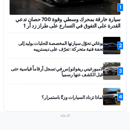
1
سيارة خارقة بمحرك وسطي وقوة 700 حصان تدعي
القدرة على التفوق في التسارع على طراز زد أر 1
بوغاتي تحوّل سيارتها المخصصة للحلبات بوليد إلى
2
تحفة فنية متحركة: تعرّف على ديسترييه
لامبورغيني ريفولتو إس في تسجل أرقاماً قياسية حتى
3
قبل الكشف عنها رسمياً
4
لماذا تزداد السيارات وزنًا باستمرار؟