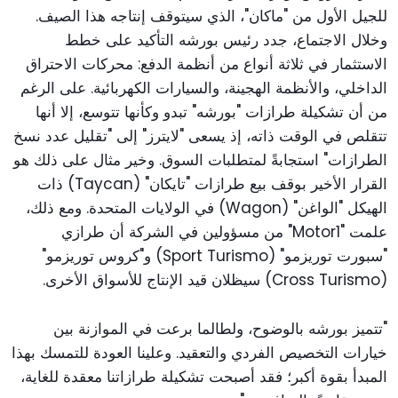
للجيل الأول من "ماكان"، الذي سيتوقف إنتاجه هذا الصيف.
وخلال الاجتماع، جدد رئيس بورشه التأكيد على خطط
الاستثمار في ثلاثة أنواع من أنظمة الدفع: محركات الاحتراق
الداخلي، والأنظمة الهجينة، والسيارات الكهربائية. على الرغم
من أن تشكيلة طرازات "بورشه" تبدو وكأنها تتوسع، إلا أنها
تتقلص في الوقت ذاته، إذ يسعى "لايترز" إلى "تقليل عدد نسخ
الطرازات" استجابةً لمتطلبات السوق. وخير مثال على ذلك هو
القرار الأخير بوقف بيع طرازات "تايكان" (Taycan) ذات
الهيكل "الواغن" (Wagon) في الولايات المتحدة. ومع ذلك،
علمت "Motor1" من مسؤولين في الشركة أن طرازي
"سبورت توريزمو" (Sport Turismo) و"كروس توريزمو"
(Cross Turismo) سيظلان قيد الإنتاج للأسواق الأخرى.
"تتميز بورشه بالوضوح، ولطالما برعت في الموازنة بين
خيارات التخصيص الفردي والتعقيد. وعلينا العودة للتمسك بهذا
المبدأ بقوة أكبر؛ فقد أصبحت تشكيلة طرازاتنا معقدة للغاية،