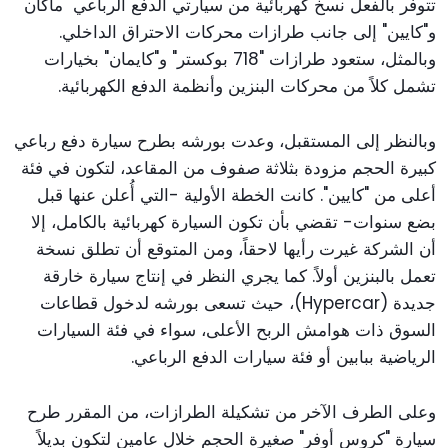
تتوفر بالفعل نسخ كهربائية من سيارتي الدفع الرباعي "ماكان"
و"كايين" إلى جانب طرازات محركات الاحتراق الداخلي.
وبالمثل، ستعود طرازات "718 بوكستر" و"كايمان" بخيارات
تشمل كلاً من محركات البنزين وأنظمة الدفع الكهربائية.
وبالنظر إلى المستقبل، وعدت بورشه بطرح سيارة دفع رباعي
كبيرة الحجم مزودة بثلاثة صفوف من المقاعد، لتكون في فئة
أعلى من "كايين". كانت الخطة الأولية -التي أُعلن عنها قبل
بضع سنوات- تقضي بأن تكون السيارة كهربائية بالكامل، إلا
أن الشركة غيرت رأيها لاحقاً، ومن المتوقع أن تطلق نسخة
تعمل بالبنزين أولاً. كما يجري النظر في إنتاج سيارة خارقة
جديدة (Hypercar)، حيث تسعى بورشه لدخول قطاعات
السوق ذات هوامش الربح الأعلى، سواء في فئة السيارات
الرياضية ببابين أو فئة سيارات الدفع الرباعي.
وعلى الطرف الآخر من تشكيلة الطرازات، من المقرر طرح
سيارة "كروس أوفر" صغيرة الحجم خلال عامين لتكون بديلاً