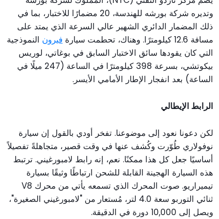
يضم مركز ناردو التقني (NTC)، المملوك لشركة بورشه
وتديره شركة بورشه للهندسة، 20 مضمارًا للاختبار، بما في
ذلك المضمار الدائري الشهير عالي السرعة الذي يمتد على
مسافة 12.6 كيلومترًا. وهناك، تحطمت سيارة
فيرون
النموذجية
التي كان يقودها سائق الاختبار السابق في بوغاتي، لوريس
بيكوتشي، بسرعة 398 كيلومترًا في الساعة (247 ميلًا في
الساعة) بعد انفجار الإطار الأمامي الأيسر.
الرابط الإيطالي
لكن دعونا نعود إلى موضوعنا. تفخر أودي بالقول إن سيارة
نوفولاري طُوّرت وكُشف عنها في وقت قصير، متجاهلةً تفصيلاً
أساسيًا جعل كل هذا ممكنًا. نعم، إنه رابط لامبورغيني. ترتبط
هذه السيارة الهجينة القابلة للشحن ارتباطًا وثيقًا بسيارة
تيميراريو. صوت المحرك الذي تسمعه يأتي من محرك V8
ثنائي التوربو سعة 4.0 لتر، مُستعار من "لامبورغيني الصغيرة"،
ويصل إلى 10,000 دورة في الدقيقة.