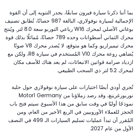
بما أننا ذكرنا سيارة فيرون سابقًا، يجدر التنويه إلى أن القوة
الإجمالية لسيارة نوفولاري، البالغة 987 حصانًا، تُطابق تصنيف
بوغاتي الأصلي لمحرك W16 رباعي التوربو سعة 8.0 لتر. ويُنتج
محرك الثماني أسطوانات وحده 789 حصانًا، مُماثلًا بذلك قوة
محرك تيميراريو. وكما هو متوقع، لا يُصدر محرك V8 صوتًا
يُضاهي روعة محرك V10 المُستخدم في سيارة R8، ولكن مع
ازدياد صرامة قوانين الانبعاثات، لم يعد هناك للأسف مكان
لمحرك 5.2 لتر ذي السحب الطبيعي.
تُجري أودي أيضًا اختبارات على سيارة نوفولاري حول حلبة
نوربورغرينغ، وقد رصد زملاؤنا من Motor1 Germany
نموذجًا أوليًا في وقت سابق من هذا الأسبوع. سيتم فتح باب
الحجز للعملاء الأوروبيين في الربع الأخير من العام، ومن
المُقرر أن تبدأ عمليات تسليم السيارات الـ 499 في النصف
الأول من عام 2027.