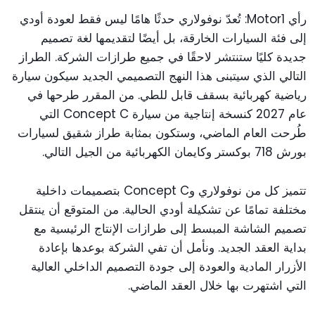
رأي Motor1: تُعدّ نوفولاري حدثًا هامًا ليس فقط لعودة أودي
إلى فئة السيارات الخارقة، بل أيضًا لتقديمها لغة تصميم
جديدة كليًا ستنتشر لاحقًا في جميع طرازات الشركة. الطراز
التالي الذي سيتبنى هذا النهج التصميمي الجديد سيكون سيارة
رياضية كهربائية بسقف قابل للطي. من المقرر طرحها في
عام 2027 كنسخة إنتاجية من سيارة Concept C التي
طُرحت العام الماضي، وستكون بمثابة طراز شقيق لسيارات
بورش 718 بوكستر وكايمان الكهربائية من الجيل التالي.
تتميز كل من نوفولاري وConcept C بتصميمات داخلية
مختلفة تمامًا عن تشكيلة أودي الحالية. من المتوقع أن ينتقل
تصميم الشاشة المبسط إلى طرازات الإنتاج الرئيسية مع
بداية العقد الجديد. ونأمل أن تفي الشركة بوعدها بإعادة
الأزرار المادية والعودة إلى جودة التصميم الداخلي العالية
التي اشتهرت بها خلال العقد الماضي.