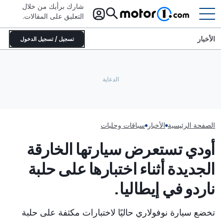
شارك برأيك من خلال
التعليق على المقالات.
الأخبار
تسجيل / تسجيل الدخول
سيارة خارقة بمحرك وسطي وقوة
700 حصان تدعي القدرة على
لوتس إيميا 900 تحطم الرقم
التفوق في التسارع على طراز زد أر
القياسي في حلبة سيبانغ
1
تكون في حالة حرجة
الصفحة الرئيسية
الأخبار
سباقات وحلبات
أودي تستعرض سيارتها الخارقة
الجديدة أثناء اختبارها على حلبة
ناردو في إيطاليا.
تخضع سيارة نوفولاري حاليًا لاختبارات مكثفة على حلبة