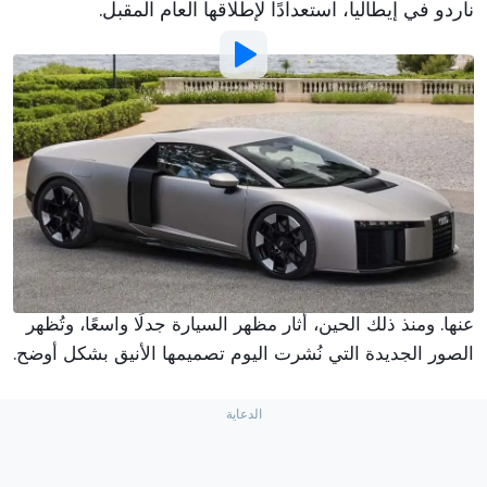
ناردو في إيطاليا، استعدادًا لإطلاقها العام المقبل.
الصورة بواسطة:
Motorsport.com
بواسطة
:
فريق موتور١
14-06-
لدى
10:10
يمكن القول إن نوفولاري ظهرت فجأةً. فقد كشفت
أودي
عن
السيارة الأسبوع الماضي دون أي إعلان مسبق، ناهيك عن
عرض تشويقي. ليس هذا فحسب، بل لم تكن هناك أي صور أو
فيديوهات تجسسية لخليفة R8 غير المباشرة قبل الكشف
عنها. ومنذ ذلك الحين، أثار مظهر السيارة جدلًا واسعًا، وتُظهر
الصور الجديدة التي نُشرت اليوم تصميمها الأنيق بشكل أوضح.