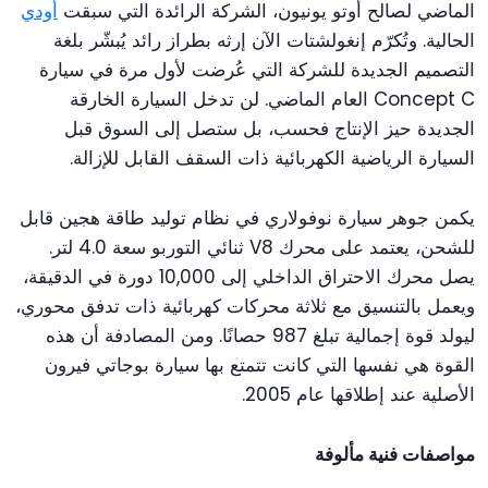
الماضي لصالح أوتو يونيون، الشركة الرائدة التي سبقت
أودي
الحالية. وتُكرّم إنغولشتات الآن إرثه بطراز رائد يُبشّر بلغة
التصميم الجديدة للشركة التي عُرضت لأول مرة في سيارة
Concept C العام الماضي. لن تدخل السيارة الخارقة
الجديدة حيز الإنتاج فحسب، بل ستصل إلى السوق قبل
السيارة الرياضية الكهربائية ذات السقف القابل للإزالة.
يكمن جوهر سيارة نوفولاري في نظام توليد طاقة هجين قابل
للشحن، يعتمد على محرك V8 ثنائي التوربو سعة 4.0 لتر.
يصل محرك الاحتراق الداخلي إلى 10,000 دورة في الدقيقة،
ويعمل بالتنسيق مع ثلاثة محركات كهربائية ذات تدفق محوري،
ليولد قوة إجمالية تبلغ 987 حصانًا. ومن المصادفة أن هذه
القوة هي نفسها التي كانت تتمتع بها سيارة بوجاتي فيرون
الأصلية عند إطلاقها عام 2005.
مواصفات فنية مألوفة