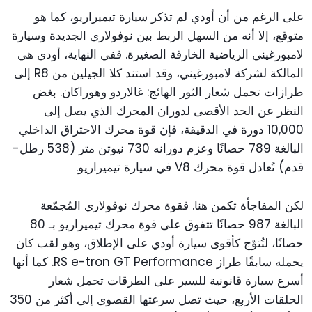
على الرغم من أن أودي لم تذكر سيارة تيميراريو، كما هو
متوقع، إلا أنه من السهل الربط بين نوفولاري الجديدة وسيارة
لامبورغيني الرياضية الخارقة الصغيرة. ففي النهاية، أودي هي
المالكة لشركة لامبورغيني، وقد استند كلا الجيلين من R8 إلى
طرازات تحمل شعار الثور الهائج: غالاردو وهوراكان. بغض
النظر عن الحد الأقصى لدوران المحرك الذي يصل إلى
10,000 دورة في الدقيقة، فإن قوة محرك الاحتراق الداخلي
البالغة 789 حصانًا وعزم دورانه 730 نيوتن متر (538 رطل-
قدم) تُعادل قوة محرك V8 في سيارة تيميراريو.
لكن المفاجأة تكمن هنا. فقوة محرك نوفولاري المُجمّعة
البالغة 987 حصانًا تتفوق على قوة محرك تيميراريو بـ 80
حصانًا، لتُتوّج كأقوى سيارة أودي على الإطلاق، وهو لقب كان
يحمله سابقًا طراز RS e-tron GT Performance. كما أنها
أسرع سيارة قانونية للسير على الطرقات تحمل شعار
الحلقات الأربع، حيث تصل سرعتها القصوى إلى أكثر من 350