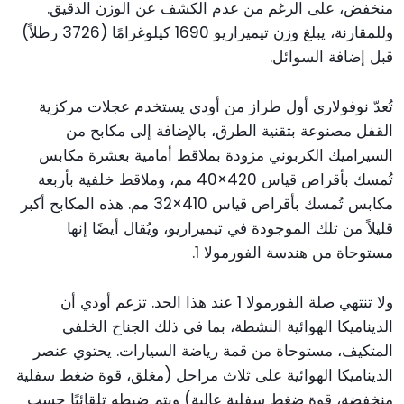
منخفض، على الرغم من عدم الكشف عن الوزن الدقيق.
وللمقارنة، يبلغ وزن تيميراريو 1690 كيلوغرامًا (3726 رطلاً)
قبل إضافة السوائل.
تُعدّ نوفولاري أول طراز من أودي يستخدم عجلات مركزية
القفل مصنوعة بتقنية الطرق، بالإضافة إلى مكابح من
السيراميك الكربوني مزودة بملاقط أمامية بعشرة مكابس
تُمسك بأقراص قياس 420×40 مم، وملاقط خلفية بأربعة
مكابس تُمسك بأقراص قياس 410×32 مم. هذه المكابح أكبر
قليلاً من تلك الموجودة في تيميراريو، ويُقال أيضًا إنها
مستوحاة من هندسة الفورمولا 1.
ولا تنتهي صلة الفورمولا 1 عند هذا الحد. تزعم أودي أن
الديناميكا الهوائية النشطة، بما في ذلك الجناح الخلفي
المتكيف، مستوحاة من قمة رياضة السيارات. يحتوي عنصر
الديناميكا الهوائية على ثلاث مراحل (مغلق، قوة ضغط سفلية
منخفضة، قوة ضغط سفلية عالية) ويتم ضبطه تلقائيًا حسب