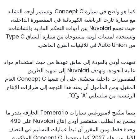
كما هو واضح في سيارة Concept C. وتستمر أوجه التشابه
مع سيارة تارجا الرياضية الكهربائية في المقصورة الداخلية،
حيث تجمع Nuvolari بين أدوات التحكم المادية والشاشات،
وتستخدم لمسات لونية مستوحاة من سيارة السباق Type C
من Auto Union في ثلاثينيات القرن الماضي.
تعهدت أودي بالعودة إلى سابق عهدها من حيث استخدام مواد
عالية الجودة، وتهدف Nuvolari إلى تمهيد الطريق
لمقصورات داخلية محسّنة، على أن تتبعها Concept C العام
المقبل. ومن المأمول أن يمتد هذا التوجه إلى طرازات الإنتاج
الرئيسية من سلسلتي "A" و"Q".
بينما ستُنتج لامبورغيني سيارات Temerario الخارقة بقدر ما
يسمح به الطلب، ستقتصر أودي إنتاج Nuvolari على 499
وحدة فقط. ومن المقرر أن تبدأ عمليات التسليم في النصف
الأول من عام 2027. كما ستتحول Concept C المذكورة