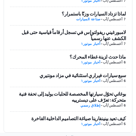
7 أغسطس/آب
-
أخبار موتور١
لماذا تزداد السيارات وزنًا باستمرار؟
7 أغسطس/آب
-
صناعة السيارات
لامبورغيني ريفولتو إس في تسجل أرقاماً قياسية حتى قبل
الكشف عنها رسمياً
7 أغسطس/آب
-
أخبار موتور١
ماذا حدث لزينة غطاء المحرك؟
6 أغسطس/آب
-
أخبار موتور١
سبع سيارات فيراري استثنائية في مزاد مونتيري
6 أغسطس/آب
-
أخبار موتور١
بوغاتي تحوّل سيارتها المخصصة للحلبات بوليد إلى تحفة فنية
متحركة: تعرّف على ديسترييه
6 أغسطس/آب
-
إطلاق رسمي
كيف تعيد بينينفارينا صياغة التصاميم الداخلية الفاخرة
5 أغسطس/آب
-
أخبار موتور١