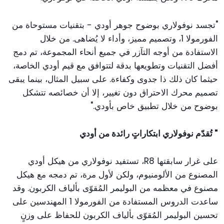
"تجسد نوفولاري بوضوح جوهر أودي - بتقنيات مستوحاة من
الفورمولا 1، وتصميم مميز، وأداء لا يُضاهى. من خلال
الاستفادة من أوجه التآزر في جميع أنحاء المجموعة، تم دمج
أفضل التقنيات وتطويعها بدقة لتتوافق مع قيم أودي الخاصة،
حيثما كان ذلك ذا جدوى وكفاءة. على سبيل المثال، بينما يبقى
تصميم محرك الاحتراق دون تغيير، إلا أن خصائصه تتشكل
بوضوح من خلال تطبيق خاص بأودي."
" تُقدّم نوفولاري ابتكاراتٍ رائدة من أودي
على غرار سابقتها R8، تستفيد نوفولاري من هيكل أودي
المصنوع من الألومنيوم، ولكن لأول مرة، تم دمجه مع هيكل
مصنوع في معظمه من البوليمر المُقوّى بألياف الكربون. وقد
ساعدت الدروس المستفادة من الفورمولا 1 المهندسين على
تحسين البوليمر المُقوّى بألياف الكربون للحفاظ على وزنٍ