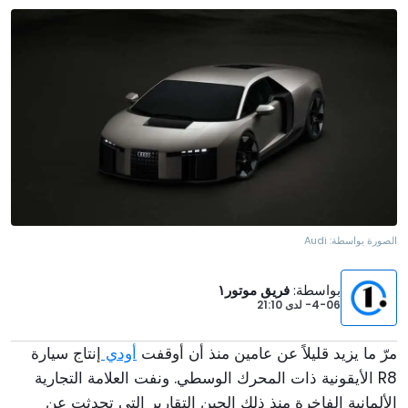
الصورة بواسطة:
Audi
بواسطة
:
فريق موتور١
4-06-
لدى
21:10
مرّ ما يزيد قليلاً عن عامين منذ أن أوقفت
أودي
إنتاج سيارة
R8 الأيقونية ذات المحرك الوسطي. ونفت العلامة التجارية
الألمانية الفاخرة منذ ذلك الحين التقارير التي تحدثت عن