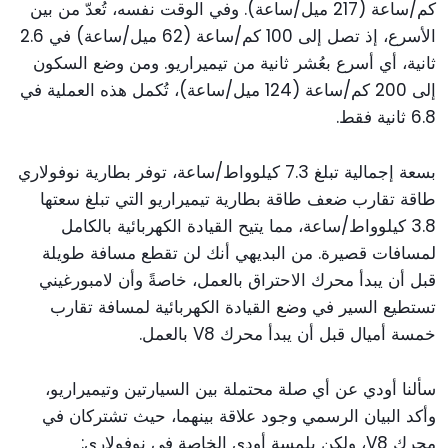
كم/ساعة (217 ميل/ساعة). وفي الوقت نفسه، تُعدّ من بين
الأسرع، إذ تصل إلى 100 كم/ساعة (62 ميل/ساعة) في 2.6
ثانية، أي أسرع بعُشر ثانية من تيميراريو. ومن وضع السكون
إلى 200 كم/ساعة (124 ميل/ساعة)، تُكمل هذه العملية في
6.8 ثانية فقط.
بسعة إجمالية تبلغ 7.3 كيلوواط/ساعة، توفر بطارية نوفولاري
طاقة تقارب ضعف طاقة بطارية تيميراريو التي تبلغ سعتها
3.8 كيلوواط/ساعة، مما يتيح القيادة الكهربائية بالكامل
لمسافات قصيرة. من البديهي أنك لن تقطع مسافة طويلة
قبل أن يبدأ محرك الاحتراق بالعمل، خاصةً وأن لامبورغيني
تستطيع السير في وضع القيادة الكهربائية لمسافة تقارب
خمسة أميال قبل أن يبدأ محرك V8 بالعمل.
سألنا أودي عن أي صلة محتملة بين السيارتين وتيميراريو،
وأكد البيان الرسمي وجود علاقة بينهما، حيث تشتركان في
محرك V8، ولكن بلمسة أودي الخاصة في نوفولاري: