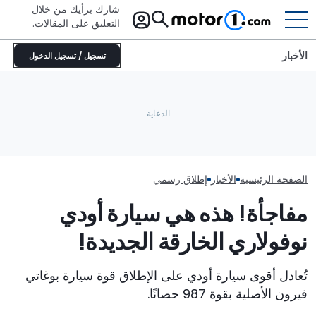
شارك برأيك من خلال
التعليق على المقالات.
الأخبار
تسجيل / تسجيل الدخول
بوغاتي تحوّل سيارتها المخصصة
هذه السيارة الإسبانية الخارقة تضع
للحلبات بوليد إلى تحفة فنية متحركة:
السائق في المقام الأول قبل
لامبورغيني تكرم سيا
تعرّف على ديسترييه
البرمجيات
أسطورية بلمسات طل
الصفحة الرئيسية
الأخبار
إطلاق رسمي
مفاجأة! هذه هي سيارة أودي
نوفولاري الخارقة الجديدة!
تُعادل أقوى سيارة أودي على الإطلاق قوة سيارة بوغاتي
فيرون الأصلية بقوة 987 حصانًا.